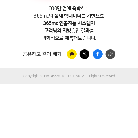
개인정보 수집동의
[보기]
600만 건에 육박하는
마케팅(이벤트 정보수신 등) 사용 동의 (선택)
365mc의
실제 빅데이터를 기반으로
365mc 인공지능 시스템이
* 개인정보 수집동의에 동의하시지 않으면 안내 내용이 제한됩니다.
고객님의 지방흡입 결과
를
과학적으로 예측해드립니다.
결과받기
Copyright 2018 365MCDIET CLINIC ALL Rights reserved