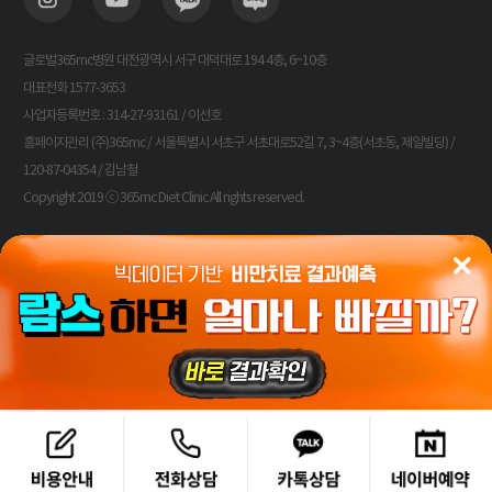
글로벌365mc병원 대전광역시 서구 대덕대로 194 4층, 6~10층
대표전화 1577-3653
사업자등록번호 : 314-27-93161 / 이선호
홈페이지관리 (주)365mc / 서울특별시 서초구 서초대로52길 7, 3~4층(서초동, 제일빌딩) /
120-87-04354 / 김남철
Copyright 2019 ⓒ 365mc Diet Clinic All rights reserved.