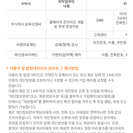
위탁업무의
수탁사
위탁 
내용
아이디, 
(내국인),
EMR
홈페이지 전자차트
개발
전화번호, 
주식회사 삼육오엠씨
및 운영 경영지원
모
고객센터
이름
차트번호, 이름, 주민등록번
씨젠의료재단
검체(혈액) 검사
(외
㈜선경써지메드
가멘트(압박복) 제작
이름, 전화번호, 주소
7. 이용자 및 법정대리인의 권리와 그 행사방법
이용자 및 법정 대리인은 언제든지 등록되어 있는 자신 혹은 당해 만 14세 미만
아동의 개인정보를 조회하거나 수정할 수 있으며 가입 해지를 요청할 수도
있습니다.
이용자 혹은 만 14세 미만 아동의 경우 개인정보 조회 및 수정을 위해서는
'개인정보변경'(또는 '회원정보수정' 등)을 클릭하고 가입해지(동의철회)를
위해서는 "회원탈퇴"를 클릭하여 본인 확인 절차를 거치신 후 직접 열람, 정정 또는
탈퇴가 가능합니다.
혹은 개인정보관리책임자에게 서면, 전화 또는 이메일로 연락하시면 지체 없이
조치하겠습니다. 귀하가 개인정보의 오류에 대한 정정을 요청하신 경우에는
정정을 완료하기 전까지 당해 개인정보를 이용 또는 제공하지 않습니다. 또한
잘못된 개인정보를 제3자에게 이미 제공한 경우에는 정정 처리결과를 제3자에게