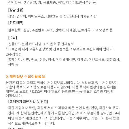
선택항목
: 생년월일, 키, 목표체중, 직업, 다이어트관심부위 등
[상담신청]
성명, 연락처, 이메일주소, 생년월일 등 상담신청시 기재된 사항
[진료내원]
필수항목
: 성명, 주민번호, 주소, 연락처, 이메일, 진료기록, 바이오정보 등
[수납]
신용카드 결제 카드사명, 카드번호 등 결제정보
* 의료법에 따라 고유식별정보 및 진료정보를 의무적으로 수집하여야 합니다.
2)수집방법
홈페이지, 서면, 팩스, 전화, 행사, 인터넷게시판, 이메일, 이벤트응모, 설문조사,
상담 등
2. 개인정보 수집이용목적
본원은 다음의 목적을 위하여 개인정보를 처리합니다. 처리하고 있는 개인정보는
다음의 목적 이외의 용도로는 이용되지 않으며, 이용 목적이 변경되는 경우에는
개인정보 보호법 제18조에 따라 별도의 동의를 받는 등 필요한 조치를 이행할
예정입니다.
[홈페이지 회원가입 및 관리]
회원 가입의사 확인, 회원제 서비스 제공에 따른 본인 식별. 인증, 회원자격 유지.
관리, 제 한적 본인확인제 시행에 따른 본인확인, 서비스 부정이용 방지, 만 14세
미만 아동의 개인정보 처리시 법정대리인의 동의여부 확인, 각종 고지.통지 등을
목적으로 개인정보를 처리합니다.