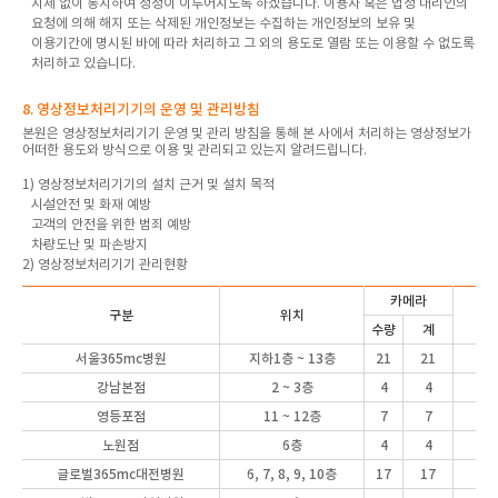
지체 없이 통지하여 정정이 이루어지도록 하겠습니다. 이용자 혹은 법정 대리인의
요청에 의해 해지 또는 삭제된 개인정보는 수집하는 개인정보의 보유 및
이용기간에 명시된 바에 따라 처리하고 그 외의 용도로 열람 또는 이용할 수 없도록
처리하고 있습니다.
8. 영상정보처리기기의 운영 및 관리방침
본원은 영상정보처리기기 운영 및 관리 방침을 통해 본 사에서 처리하는 영상정보가
어떠한 용도와 방식으로 이용 및 관리되고 있는지 알려드립니다.
1) 영상정보처리기기의 설치 근거 및 설치 목적
시설안전 및 화재 예방
고객의 안전을 위한 범죄 예방
차량도난 및 파손방지
2) 영상정보처리기기 관리현황
카메라
구분
위치
D
수량
계
서울365mc병원
지하1층 ~ 13층
21
21
1
강남본점
2 ~ 3층
4
4
영등포점
11 ~ 12층
7
7
노원점
6층
4
4
글로벌365mc
대전병원
6, 7, 8, 9, 10층
17
17