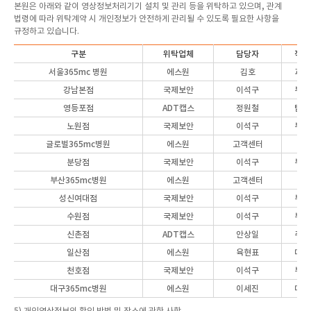
본원은 아래와 같이 영상정보처리기기 설치 및 관리 등을 위탁하고 있으며, 관계
법령에 따라 위탁계약 시 개인정보가 안전하게 관리될 수 있도록 필요한 사항을
규정하고 있습니다.
구분
위탁업체
담당자
직위
서울365mc 병원
에스원
김호
과장
강남본점
국제보안
이석구
부장
영등포점
ADT캡스
정원철
팀장
노원점
국제보안
이석구
부장
글로벌365mc병원
에스원
고객센터
분당점
국제보안
이석구
부장
부산365mc병원
에스원
고객센터
성신여대점
국제보안
이석구
부장
수원점
국제보안
이석구
부장
신촌점
ADT캡스
안상일
주임
일산점
에스원
육현표
대표
천호점
국제보안
이석구
부장
대구365mc병원
에스원
이세진
대리
5) 개인영상정보의 확인 방법 및 장소에 관한 사항