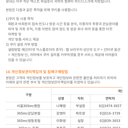
보내는 아주 작은 텍스트 파일로서 귀하의 컴퓨터 하드디스크에 저장됩니다.
본원은 다음과 같은 목적을 위해 쿠키를 사용합니다.
1)쿠키 등 사용 목적
회원과 비회원의 접속 빈도나 방문 시간 등을 분석, 이용자의 취향과 관심분야를
파악 및 자취 추적, 각종 이벤트 참여 정도 및 방문 회수 파악 등을 통한 타겟
마케팅 및
개인 맞춤 서비스 제공
2) 쿠키 설정 거부 방법
설정방법 예(인터넷 익스플로어의 경우) : 웹 브라우저 상단의 도구 > 인터넷 옵션
> 개인정보 단, 귀하께서 쿠키 설치를 거부하였을 경우 서비스 제공에 어려움이
있을 수 있습니다.
10. 개인정보관리책임자 및 침해구제방법
본원은 고객의 개인정보를 보호하고 개인정보와 관련한 불만을 처리하기 위하여
아래와 같이 관련 부서 및 개인정보관리책임자를 지정하고 있습니다.
개인정
구분
성명
직위
연락처
서울365mc병원
나혜영
부실장
02)3474-3657
365mc강남본점
강영미
파트장
02)516-3739
365mc영등포점
이화영
실장
02)839-3653