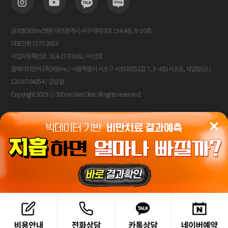
글로벌365mc병원 대전광역시 서구 대덕대로 194 4층, 6~10층
대표전화 1577-3653
사업자등록번호 : 314-27-93161 / 이선호
홈페이지관리 (주)365mc / 서울특별시 서초구 서초대로52길 7, 3~4층(서초동, 제일빌딩) /
120-87-04354 / 김남철
Copyright 2019 ⓒ 365mc Diet Clinic All rights reserved.