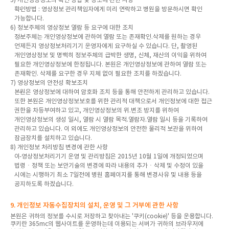
확인방법 : 영상정보 관리책임자에게 미리 연락하고 병원을 방문하시면 확인
가능합니다.
6) 정보주체의 영상정보 열람 등 요구에 대한 조치
정보주체는 개인영상정보에 관하여 열람 또는 존재확인.삭제를 원하는 경우
언제든지 영상정보처리기기 운영자에게 요구하실 수 있습니다. 단, 촬영된
개인영상정보 및 명백히 정보주체의 급박한 생명, 신체, 재산의 이익을 위하여
필요한 개인영상정보에 한정됩니다. 본원은 개인영상정보에 관하여 열람 또는
존재확인. 삭제를 요구한 경우 지체 없이 필요한 조치를 하겠습니다.
7) 영상정보의 안전성 확보조치
본원은 영상정보에 대하여 암호화 조치 등을 통해 안전하게 관리하고 있습니다.
또한 본원은 개인영상정보보호를 위한 관리적 대책으로서 개인정보에 대한 접근
권한을 차등부여하고 있고, 개인영상정보의 위.변조 방지를 위하여
개인영상정보의 생성 일시, 열람 시 열람 목적.열람자.열람 일시 등을 기록하여
관리하고 있습니다. 이 외에도 개인영상정보의 안전한 물리적 보관을 위하여
잠금장치를 설치하고 있습니다.
8) 개인정보 처리방침 변경에 관한 사항
이 영상정보처리기기 운영 및 관리방침은 2015년 10월 1일에 개정되었으며
법령ㆍ정책 또는 보안기술의 변경에 따라 내용의 추가ㆍ삭제 및 수정이 있을
시에는 시행하기 최소 7일전에 병원 홈페이지를 통해 변경사유 및 내용 등을
공지하도록 하겠습니다.
9. 개인정보 자동수집장치의 설치, 운영 및 그 거부에 관한 사항
본원은 귀하의 정보를 수시로 저장하고 찾아내는 '쿠키(cookie)' 등을 운용합니다.
쿠키란 365mc의 웹사이트를 운영하는데 이용되는 서버가 귀하의 브라우저에