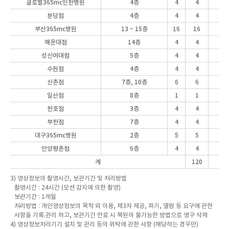
글로벌365mc
인천병원
4층
4
4
분당점
4층
4
4
부산365mc병원
13 ~ 15층
16
16
해운대점
14층
4
4
성신여대점
5층
4
4
수원점
4층
4
4
신촌점
7층, 10층
6
6
일산점
8층
1
1
천호점
3층
4
4
부천점
7층
4
4
대구365mc병원
2층
5
5
안양평촌점
6층
4
4
계
120
3) 영상정보의 촬영시간, 보관기간 및 처리방법
촬영시간 : 24시간 (모션 감지에 의한 촬영)
보관기간 : 1개월
처리방법 : 개인영상정보의 목적 외 이용, 제3자 제공, 파기, 열람 등 요구에 관한
사항을 기록.관리 하고, 보관기간 만료 시 복원이 불가능한 방법으로 영구 삭제
4) 영상정보처리기기 설치 및 관리 등의 위탁에 관한 사항 (해당하는 경우만)