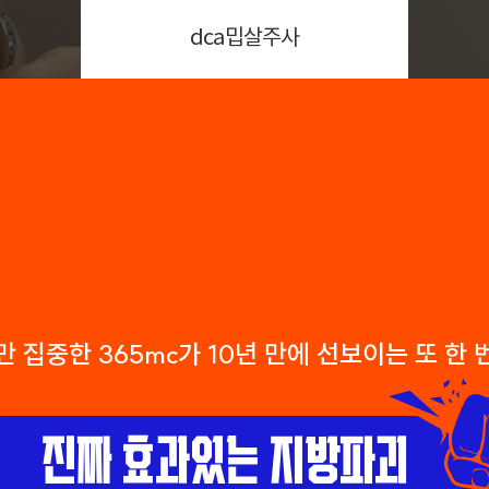
dca밉살주사
 집중한 365mc가 10년 만에 선보이는 또 한
진짜 효과있는 지방파괴