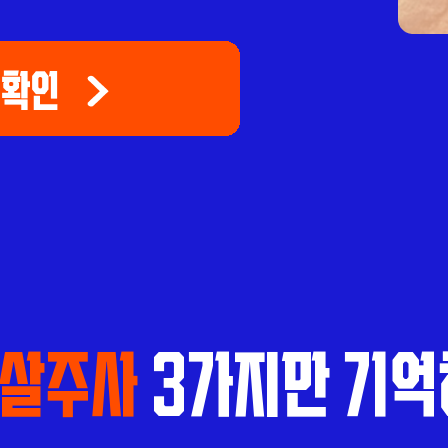
밉살주사
3가지만 기억