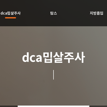
dca밉살주사
람스
지방흡입
dca밉살주사