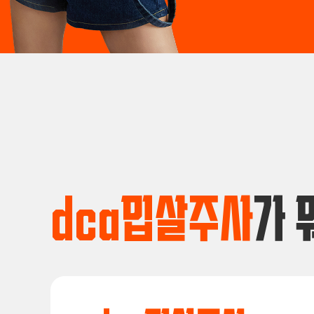
dca밉살주사
가 