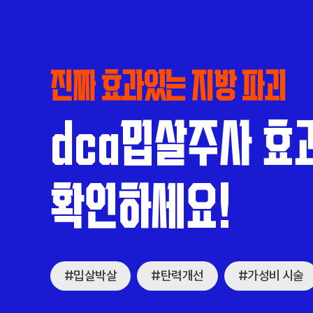
진짜 효과있는 지방 파괴
dca밉살주사 효
확인하세요!
#밉살박살
#탄력개선
#가성비 시술