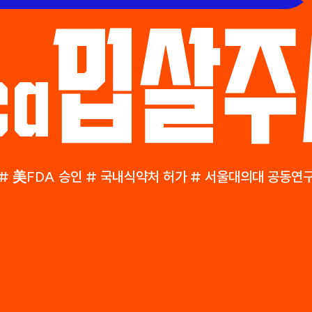
밉살주
ca
# 美FDA 승인 # 국내식약처 허가 # 서울대의대 공동연