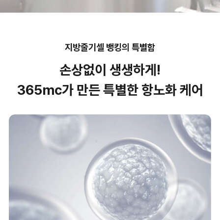
지방줄기셀 뱅킹의 특별함
손상없이 생생하게!
365mc가 만든 특별한 항노화 케어