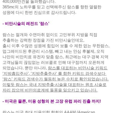
400,000만건을 돌파했습니다.
365mc의 노하우를 믿고 선택해주신 람스를 향한 열렬한
성원에 다시 한번 진심으로 감사드립니다.
- 비만시술의 레전드 ‘람스’
람스는 절개와 수면마취 없이도 고민부위 지방을 직접
추출하는 강력한 장점을 가진 비만시술인데요,
출시 이후 수많은 성원에 힘입어 보틀 수 제한 없는 무한람스,
업그레이드된 후관리 시스템, 빼고 내는 안심 후불제, 오직
나만의 비만치료 유전자 맞춤 람스, 최근에는 대구∙경북 지역
고객님들의 끊임없는 러브콜로 인해 대구점까지 오픈하게
되었습니다. 뿐만 아니라,
람스를 대표하는 비만시술 키워드
‘지방흡입주사’, ‘지방추출주사‘ 를 합한 키워드 검색수보다
‘람스’ 키워드 검색수가 월등히 높은 수치로 확인되었습니다.
이렇듯 람스는 국내 지방추출∙시술을 대표하는 원조 시술로
자리 잡으며 비만의료계에 돌풍을 일으키고 있습니다.
- 미국은 물론, 미용 성형의 본 고장 유럽 파리 진출 까지!
람스는 미국 최대 미용의학 학회인 AAAM (American