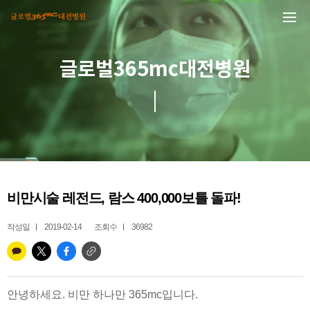
본문 바로가기
글로벌365mc대전병원
비만시술 레전드, 람스 400,000보틀 돌파!
작성일
2019-02-14
조회수
36982
안녕하세요. 비만 하나만 365mc입니다.