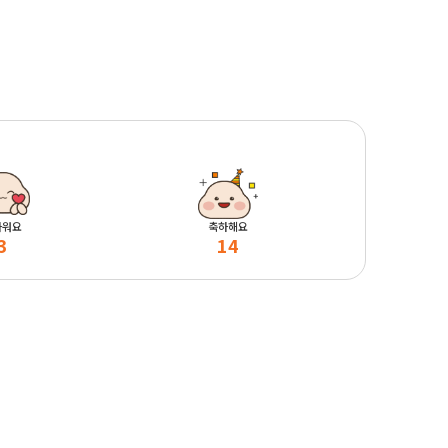
마워요
축하해요
3
14