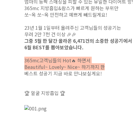
엄마의 등짝 스매싱을 피할 수 있는 유일한 다이어트 방법
365mc 지방흡입&람스가 빠르게 원하는 부위만
쏘~옥 쏘~옥 안전하고 예쁘게 빼드릴게요!
23년 1월 1일부터 올려주신 고객님들의 성공기는
무려 2만 7천 건 이상 🎉🎉
그중 5월 한 달간 올라온 6,471건의 소중한 성공기에서
6월 BEST를 뽑아보았습니다.
365mc고객님들의 Hot🔥 하면서
Beautiful~ Lovely~ Nice~ 하기까지 한
베스트 성공기 지금 바로 만나보실게요!
🏆
얼굴 지방흡입
🏆