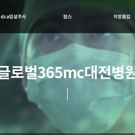
dca밉살주사
람스
지방흡입
글로벌365mc대전병