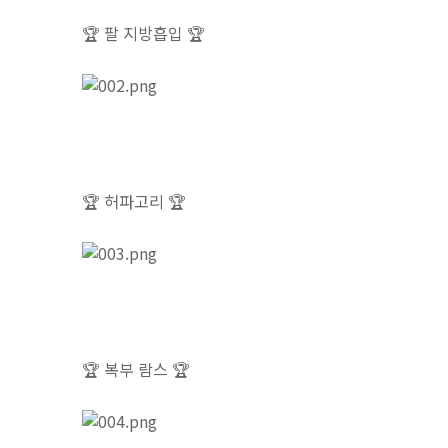
🏆
팔 지방흡입
🏆
🏆 허파고리
🏆
🏆 복부 람스
🏆