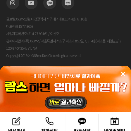
글로벌365mc병원 대전광역시 서구 대덕대로 194 4층, 6~10층
대표전화 1577-3653
사업자등록번호 : 314-27-93161 / 이선호
홈페이지관리 (주)365mc / 서울특별시 서초구 서초대로52길 7, 3~4층(서초동, 제일빌딩) /
120-87-04354 / 김남철
Copyright 2019 ⓒ 365mc Diet Clinic All rights reserved.