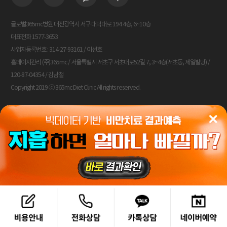
글로벌365mc병원 대전광역시 서구 대덕대로 194 4층, 6~10층
대표전화 1577-3653
사업자등록번호 : 314-27-93161 / 이선호
홈페이지관리 (주)365mc / 서울특별시 서초구 서초대로52길 7, 3~4층(서초동, 제일빌딩) /
120-87-04354 / 김남철
Copyright 2019 ⓒ 365mc Diet Clinic All rights reserved.