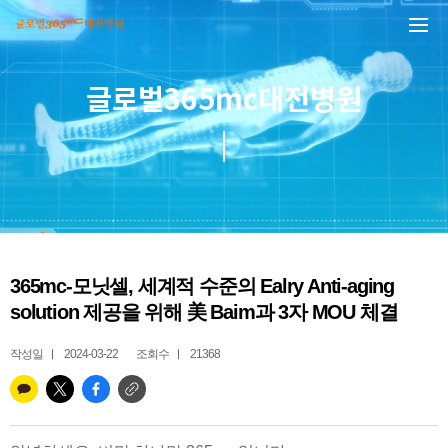
본문 바로가기
글로벌365mc대전병원
365mc-모닛셀, 세계적 수준의 Ealry Anti-aging
solution 제공을 위해 美 Baim과 3자 MOU 체결
작성일
2024-03-22
조회수
21368