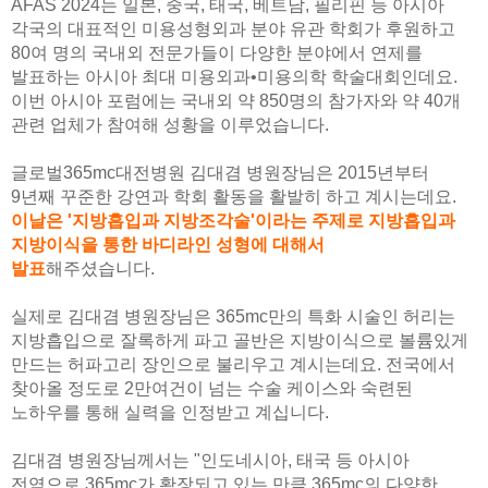
AFAS 2024는 일본, 중국, 태국, 베트남, 필리핀 등 아시아
각국의 대표적인 미용성형외과 분야 유관 학회가 후원하고
80여 명의 국내외 전문가들이 다양한 분야에서 연제를
발표하는 아시아 최대 미용외과•미용의학 학술대회인데요.
이번 아시아 포럼에는 국내외 약 850명의 참가자와 약 40개
관련 업체가 참여해 성황을 이루었습니다.
글로벌365mc대전병원 김대겸 병원장님은 2015년부터
9년째 꾸준한 강연과 학회 활동을 활발히 하고 계시는데요.
이날은 '지방흡입과 지방조각술'이라는 주제로 지방흡입과
지방이식을 통한 바디라인 성형에 대해서
발표
해주셨습니다.
실제로 김대겸 병원장님은 365mc만의 특화 시술인 허리는
지방흡입으로 잘록하게 파고 골반은 지방이식으로 볼륨있게
만드는 허파고리 장인으로 불리우고 계시는데요. 전국에서
찾아올 정도로 2만여건이 넘는 수술 케이스와 숙련된
노하우를 통해 실력을 인정받고 계십니다.
김대겸 병원장님께서는 "인도네시아, 태국 등 아시아
전역으로 365mc가 확장되고 있는 만큼 365mc의 다양한