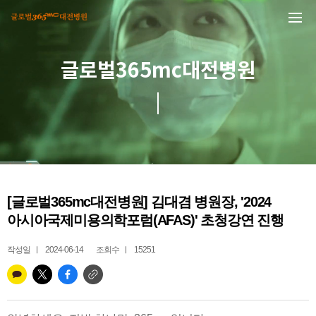
본문 바로가기
글로벌365mc대전병원
[글로벌365mc대전병원] 김대겸 병원장, '2024
아시아국제미용의학포럼(AFAS)' 초청강연 진행
작성일
2024-06-14
조회수
15251