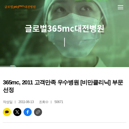
본문 바로가기
글로벌365mc대전병원
365mc, 2011 고객만족 우수병원 [비만클리닉] 부문
선정
작성일
2011-06-13
조회수
50671