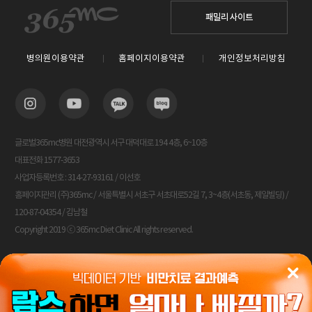
패밀리 사이트
병의원이용약관
홈페이지이용약관
개인정보처리방침
글로벌365mc병원 대전광역시 서구 대덕대로 194 4층, 6~10층
대표전화 1577-3653
사업자등록번호 : 314-27-93161 / 이선호
홈페이지관리 (주)365mc / 서울특별시 서초구 서초대로52길 7, 3~4층(서초동, 제일빌딩) /
120-87-04354 / 김남철
Copyright 2019 ⓒ 365mc Diet Clinic All rights reserved.