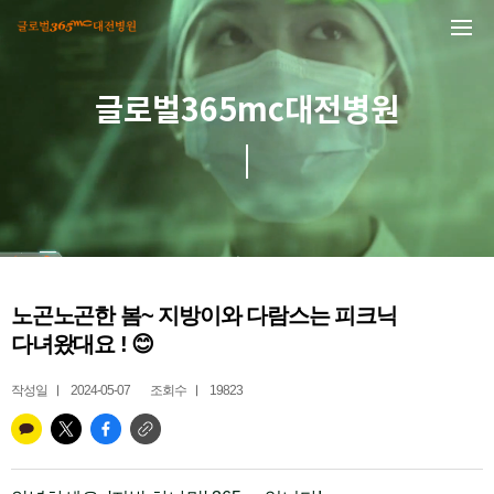
본문 바로가기
글로벌365mc대전병원
노곤노곤한 봄~ 지방이와 다람스는 피크닉
다녀왔대요 ! 😊
작성일
2024-05-07
조회수
19823