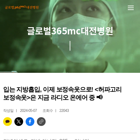
본문 바로가기
글로벌365mc대전병원
입는 지방흡입, 이제 보정속옷으로! <허파고리
보정속옷>은 지금 라디오 온에어 중 📢
작성일
2024-05-07
조회수
22043