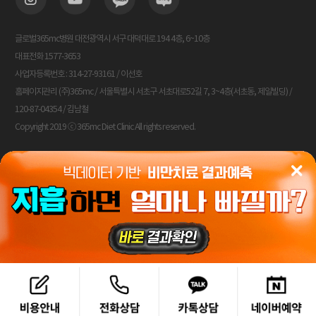
글로벌365mc병원 대전광역시 서구 대덕대로 194 4층, 6~10층
대표전화 1577-3653
사업자등록번호 : 314-27-93161 / 이선호
홈페이지관리 (주)365mc / 서울특별시 서초구 서초대로52길 7, 3~4층(서초동, 제일빌딩) /
120-87-04354 / 김남철
Copyright 2019 ⓒ 365mc Diet Clinic All rights reserved.