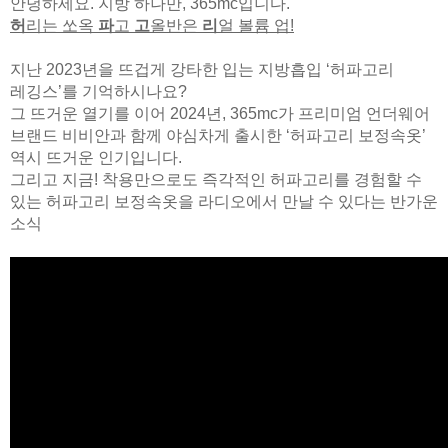
안녕하세요. 지방 하나만, 365mc입니다.
허
리는 쏘옥
파
고
고
올반은
리
얼 볼륨 업!
지난 2023년을 뜨겁게 강타한 입는 지방흡입 ‘허파고리
레깅스’를 기억하시나요?
그 뜨거운 열기를 이어 2024년, 365mc가 프리미엄 언더웨어
브랜드 비비안과 함께
야심차게 출시한 ‘허파고리 보정속옷’
역시 뜨거운 인기입니다.
그리고 지금! 착용만으로도 즉각적인 허파고리를 경험할 수
있는 허파고리 보정속옷을 라디오에서 만날 수 있다는 반가운
소식