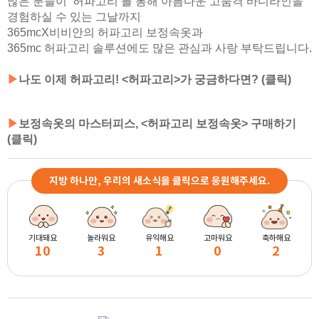
많은 분들이 ‘허파고리’를 통해 아름다운 고품격 바디라인을
경험하실 수 있는 그날까지
365mcX비비안의 허파고리 보정속옷과
365mc 허파고리 솔루션에도 많은 관심과 사랑 부탁드립니다.
▶
나도 이제 허파고리! <허파고리>가 궁금하다면? (클릭)
▶
보정속옷의 마스터피스, <허파고리 보정속옷> 구매하기
(클릭)
지방 하나만, 우리의 새소식을 클릭으로 응원해주세요.
기대돼요
놀라워요
유익해요
고마워요
축하해요
10
3
1
0
2