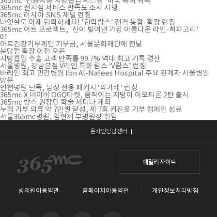
365mc ‘인공지능 지방흡입 시스템’ 미국 특허 취득
365mc 전지점 서비스 만족도 조사 시행
365mc 러시아 SNS 채널 런칭
나잇살도 이제 탄력하세요! '탄력람스' 전격 통합·확장 런칭
365mc 아트 프로젝트, '신이 빚어낸 가장 아름다운 라인-허파고리'
01
아트건강기부계단 기부금, 서울문화재단에 전달
분당점 확장 이전 오픈
지방흡입 수술 고객 만족률 99.7% 역대 최고 기록 경신
서울병원, 강남본점 V라인 특화 람스 ‘V람스’ 런칭
바레인 최고 민간병원 lbn Al-Nafees Hospital 주요 관계자 서울병원
방문
인천병원 단독, 남성 전용 패키지 ‘깍가배’ 런칭
365mc X 네이버 OGQ마켓, 움직이는 지방이 이모티콘 2탄 출시
365mc 람스 원장단 학술 세미나 개최
누적 기부 의류 약 7만벌 달성, 제 7회 커진옷 기부 캠페인 성료
서울365mc병원, 임현제 부병원장 취임
온라인상담센터
패밀리 사이트
병의원이용약관
홈페이지이용약관
개인정보처리방침