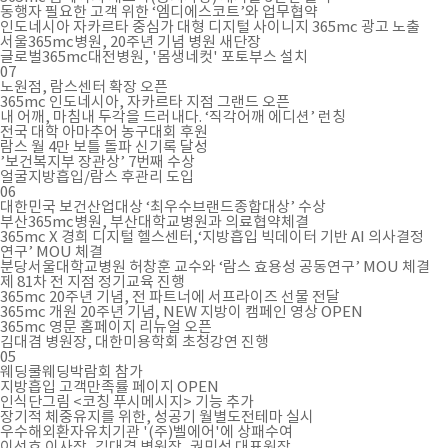
동행자 필요한 고객 위한 ‘엠디에스코트’와 업무협약
인도네시아 자카르타 중심가 대형 디지털 사이니지 365mc 광고 노출
서울365mc병원, 20주년 기념 병원 새단장
글로벌365mc대전병원, '몸생네컷' 포토부스 설치
07
노원점, 람스센터 확장 오픈
365mc 인도네시아, 자카르타 지점 그랜드 오픈
내 어깨, 마침내 두각을 드러내다. ‘직각어깨 에디션’ 런칭
전국 대학 아마추어 농구대회 후원
람스 월 4만 보틀 돌파 신기록 달성
’보건복지부 장관상’ 7번째 수상
얼굴지방흡입/람스 후관리 도입
06
대한민국 보건산업대상 ‘최우수브랜드종합대상’ 수상
부산365mc병원, 부산대학교병원과 의료협약체결
365mc X 경희 디지털 헬스센터,‘지방흡입 빅데이터 기반 AI 의사결정
연구’ MOU 체결
분당서울대학교병원 허창훈 교수와 ‘람스 효용성 공동연구’ MOU 체결
제 81차 전 지점 정기교육 진행
365mc 20주년 기념, 전 파트너에 서프라이즈 선물 전달
365mc 개원 20주년 기념, NEW 지방이 캠페인 영상 OPEN
365mc 영문 홈페이지 리뉴얼 오픈
김대겸 병원장, 대한미용학회 초청강연 진행
05
웨딩쿨웨딩박람회 참가
지방흡입 고객만족률 페이지 OPEN
인식단그림 <코칭 푸시메시지> 기능 추가
장기적 체중유지를 위한, 성공기 월별도전테마 실시
우수해외환자유치기관 '(주)벨에어'에 상패수여
이선호 이사장, 김대겸 병원장, 권민성 대표원장