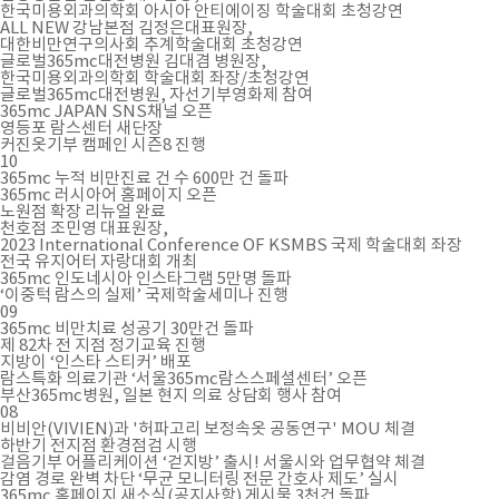
한국미용외과의학회 아시아 안티에이징 학술대회 초청강연
ALL NEW 강남본점 김정은대표원장,
대한비만연구의사회 추계학술대회 초청강연
글로벌365mc대전병원 김대겸 병원장,
한국미용외과의학회 학술대회 좌장/초청강연
글로벌365mc대전병원, 자선기부영화제 참여
365mc JAPAN SNS채널 오픈
영등포 람스센터 새단장
커진옷기부 캠페인 시즌8 진행
10
365mc 누적 비만진료 건 수 600만 건 돌파
365mc 러시아어 홈페이지 오픈
노원점 확장 리뉴얼 완료
천호점 조민영 대표원장,
2023 International Conference OF KSMBS 국제 학술대회 좌장
전국 유지어터 자랑대회 개최
365mc 인도네시아 인스타그램 5만명 돌파
‘이중턱 람스의 실제’ 국제학술세미나 진행
09
365mc 비만치료 성공기 30만건 돌파
제 82차 전 지점 정기교육 진행
지방이 ‘인스타 스티커’ 배포
람스특화 의료기관 ‘서울365mc람스스페셜센터’ 오픈
부산365mc병원, 일본 현지 의료 상담회 행사 참여
08
비비안(VIVIEN)과 '허파고리 보정속옷 공동연구' MOU 체결
하반기 전지점 환경점검 시행
걸음기부 어플리케이션 ‘걷지방’ 출시! 서울시와 업무협약 체결
감염 경로 완벽 차단 ‘무균 모니터링 전문 간호사 제도’ 실시
365mc 홈페이지 새소식(공지사항) 게시물 3천건 돌파