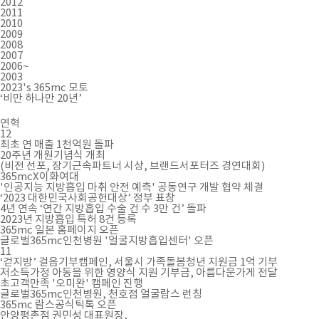
2012
2011
2010
2009
2008
2007
2006~
2003
2023's
365mc 모토
‘비만 하나만 20년’
연혁
12
최초 연 매출 1천억원 돌파
20주년 개원기념식 개최
(비전 선포, 장기근속파트너 시상, 브랜드서포터즈 경연대회)
365mcX이화여대
'인공지능 지방흡입 마취 안전 예측' 공동연구 개발 협약 체결
‘2023 대한민국사회공헌대상’ 정부 표창
4년 연속 ‘연간 지방흡입 수술 건 수 3만 건’ 돌파
2023년 지방흡입 특허 8건 등록
365mc 일본 홈페이지 오픈
글로벌365mc인천병원 '얼굴지방흡입센터' 오픈
11
‘걷지방’ 걸음기부캠페인, 서울시 가족돌봄청년 지원금 1억 기부
저소득가정 아동을 위한 영양식 지원 기부금, 아름다운가게 전달
초고객만족 '오미완' 캠페인 진행
글로벌365mc인천병원, 천호점 얼굴람스 런칭
365mc 람스공식틱톡 오픈
안양평촌점 권민성 대표원장,