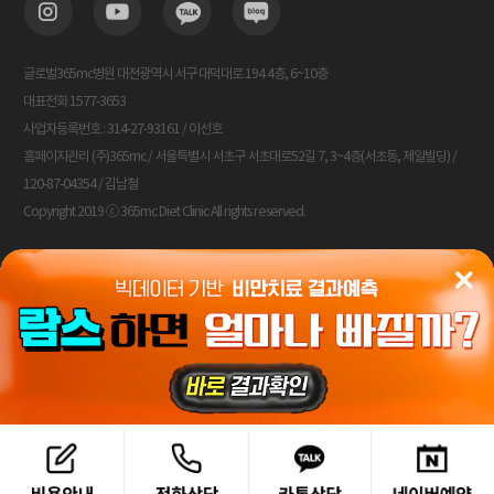
글로벌365mc병원 대전광역시 서구 대덕대로 194 4층, 6~10층
대표전화 1577-3653
사업자등록번호 : 314-27-93161 / 이선호
홈페이지관리 (주)365mc / 서울특별시 서초구 서초대로52길 7, 3~4층(서초동, 제일빌딩) /
120-87-04354 / 김남철
Copyright 2019 ⓒ 365mc Diet Clinic All rights reserved.