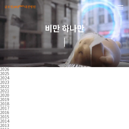
본문 바로가기
비만 하나만
2026
2025
2024
2023
2022
2021
2020
2019
2018
2017
2016
2015
2014
2013