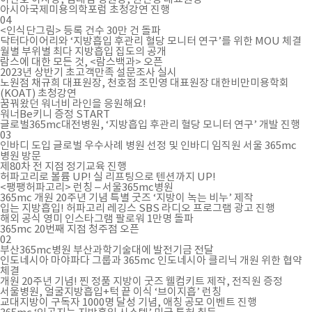
아시아국제미용의학포럼 초청강연 진행
04
<인식단그림> 등록 건수 30만 건 돌파
닥터다이어리와 ‘지방흡입 후관리 혈당 모니터 연구’를 위한 MOU 체결
월별 부위별 최다 지방흡입 집도의 공개
람스에 대한 모든 것, <람스백과> 오픈
2023년 상반기 초고객만족 설문조사 실시
노원점 채규희 대표원장, 천호점 조민영 대표원장 대한비만미용학회
(KOAT) 초청강연
꿈꿔왔던 워너비 라인을 응원해요!
워너Be키니 증정 START
글로벌365mc대전병원, ‘지방흡입 후관리 혈당 모니터 연구’ 개발 진행
03
인바디 도입 글로벌 우수사례 병원 선정 및 인바디 임직원 서울 365mc
병원 방문
제80차 전 지점 정기교육 진행
허파고리로 볼륨 UP! 실 리프팅으로 텐션까지 UP!
<팽팽허파고리> 런칭 – 서울365mc병원
365mc 개원 20주년 기념 특별 굿즈 ‘지방이 녹는 비누’ 제작
입는 지방흡입! 허파고리 레깅스 SBS 라디오 프로그램 광고 진행
해외 공식 영미 인스타그램 팔로워 1만명 돌파
365mc 20번째 지점 청주점 오픈
02
부산365mc병원 부산과학기술대에 발전기금 전달
인도네시아 마야파다 그룹과 365mc 인도네시아 클리닉 개원 위한 협약
체결
개원 20주년 기념! 찐 정품 지방이 굿즈 웰컴키트 제작, 전직원 증정
서울병원, 얼굴지방흡입+턱 끝 이식 ‘브이지흡’ 런칭
교대지방이 구독자 1000명 달성 기념, 애칭 공모 이벤트 진행